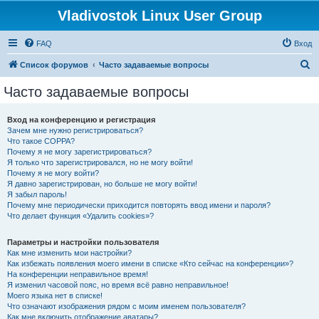
Vladivostok Linux User Group
FAQ
Вход
П
Список форумов
Часто задаваемые вопросы
о
Часто задаваемые вопросы
и
с
Вход на конференцию и регистрация
Зачем мне нужно регистрироваться?
к
Что такое COPPA?
Почему я не могу зарегистрироваться?
Я только что зарегистрировался, но не могу войти!
Почему я не могу войти?
Я давно зарегистрирован, но больше не могу войти!
Я забыл пароль!
Почему мне периодически приходится повторять ввод имени и пароля?
Что делает функция «Удалить cookies»?
Параметры и настройки пользователя
Как мне изменить мои настройки?
Как избежать появления моего имени в списке «Кто сейчас на конференции»?
На конференции неправильное время!
Я изменил часовой пояс, но время всё равно неправильное!
Моего языка нет в списке!
Что означают изображения рядом с моим именем пользователя?
Как мне включить отображение аватары?