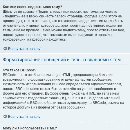
Как мне вновь поднять мою тему?
Щёлкнув по ссылке «Поднять тему» при просмотре темы, вы можете
«поднять» её в верхнюю часть первой страницы форума. Если этого не
происходит, то это означает, что возможность поднятия тем могла быть
отключена, или время, которое должно пройти до повторного поднятия
темы, ещё не прошло. Также можно поднять тему, просто ответив на неё,
однако удостоверьтесь, что тем самым вы не нарушаете правила
конференции, на которой находитесь.
Вернуться к началу
Форматирование сообщений и типы создаваемых тем
Что такое BBCode?
BBCode — это особая реализация HTML, предлагающая большие
возможности по форматированию отдельных частей сообщения.
Возможность использования BBCode определяется администратором,
однако BBCode также может быть отключён на уровне сообщения в
форме для его отправки. BBCode очень похож на HTML, но теги в нём
заключаются в квадратные скобки [ и ], а не в < и >. За дополнительной
информацией о BBCode обратитесь к руководству по BBCode, ссылка на
которое доступна из формы отправки сообщений.
Вернуться к началу
Могу ли я использовать HTML?