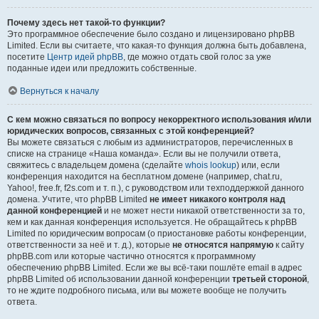
Почему здесь нет такой-то функции?
Это программное обеспечение было создано и лицензировано phpBB
Limited. Если вы считаете, что какая-то функция должна быть добавлена,
посетите
Центр идей phpBB
, где можно отдать свой голос за уже
поданные идеи или предложить собственные.
Вернуться к началу
С кем можно связаться по вопросу некорректного использования и/или
юридических вопросов, связанных с этой конференцией?
Вы можете связаться с любым из администраторов, перечисленных в
списке на странице «Наша команда». Если вы не получили ответа,
свяжитесь с владельцем домена (сделайте
whois lookup
) или, если
конференция находится на бесплатном домене (например, chat.ru,
Yahoo!, free.fr, f2s.com и т. п.), с руководством или техподдержкой данного
домена. Учтите, что phpBB Limited
не имеет никакого контроля над
данной конференцией
и не может нести никакой ответственности за то,
кем и как данная конференция используется. Не обращайтесь к phpBB
Limited по юридическим вопросам (о приостановке работы конференции,
ответственности за неё и т. д.), которые
не относятся напрямую
к сайту
phpBB.com или которые частично относятся к программному
обеспечению phpBB Limited. Если же вы всё-таки пошлёте email в адрес
phpBB Limited об использовании данной конференции
третьей стороной
,
то не ждите подробного письма, или вы можете вообще не получить
ответа.