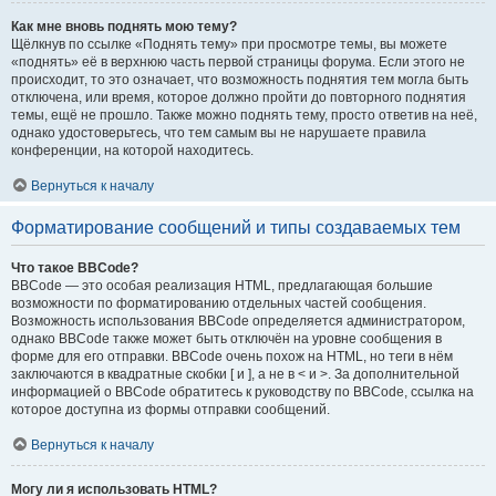
Как мне вновь поднять мою тему?
Щёлкнув по ссылке «Поднять тему» при просмотре темы, вы можете
«поднять» её в верхнюю часть первой страницы форума. Если этого не
происходит, то это означает, что возможность поднятия тем могла быть
отключена, или время, которое должно пройти до повторного поднятия
темы, ещё не прошло. Также можно поднять тему, просто ответив на неё,
однако удостоверьтесь, что тем самым вы не нарушаете правила
конференции, на которой находитесь.
Вернуться к началу
Форматирование сообщений и типы создаваемых тем
Что такое BBCode?
BBCode — это особая реализация HTML, предлагающая большие
возможности по форматированию отдельных частей сообщения.
Возможность использования BBCode определяется администратором,
однако BBCode также может быть отключён на уровне сообщения в
форме для его отправки. BBCode очень похож на HTML, но теги в нём
заключаются в квадратные скобки [ и ], а не в < и >. За дополнительной
информацией о BBCode обратитесь к руководству по BBCode, ссылка на
которое доступна из формы отправки сообщений.
Вернуться к началу
Могу ли я использовать HTML?