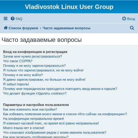
Vladivostok Linux User Group
FAQ
Вход
П
Список форумов
Часто задаваемые вопросы
о
Часто задаваемые вопросы
и
с
Вход на конференцию и регистрация
Зачем мне нужно регистрироваться?
к
Что такое COPPA?
Почему я не могу зарегистрироваться?
Я только что зарегистрировался, но не могу войти!
Почему я не могу войти?
Я давно зарегистрирован, но больше не могу войти!
Я забыл пароль!
Почему мне периодически приходится повторять ввод имени и пароля?
Что делает функция «Удалить cookies»?
Параметры и настройки пользователя
Как мне изменить мои настройки?
Как избежать появления моего имени в списке «Кто сейчас на конференции»?
На конференции неправильное время!
Я изменил часовой пояс, но время всё равно неправильное!
Моего языка нет в списке!
Что означают изображения рядом с моим именем пользователя?
Как мне включить отображение аватары?