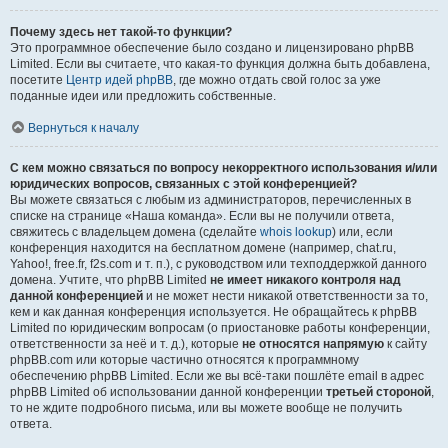
Почему здесь нет такой-то функции?
Это программное обеспечение было создано и лицензировано phpBB
Limited. Если вы считаете, что какая-то функция должна быть добавлена,
посетите
Центр идей phpBB
, где можно отдать свой голос за уже
поданные идеи или предложить собственные.
Вернуться к началу
С кем можно связаться по вопросу некорректного использования и/или
юридических вопросов, связанных с этой конференцией?
Вы можете связаться с любым из администраторов, перечисленных в
списке на странице «Наша команда». Если вы не получили ответа,
свяжитесь с владельцем домена (сделайте
whois lookup
) или, если
конференция находится на бесплатном домене (например, chat.ru,
Yahoo!, free.fr, f2s.com и т. п.), с руководством или техподдержкой данного
домена. Учтите, что phpBB Limited
не имеет никакого контроля над
данной конференцией
и не может нести никакой ответственности за то,
кем и как данная конференция используется. Не обращайтесь к phpBB
Limited по юридическим вопросам (о приостановке работы конференции,
ответственности за неё и т. д.), которые
не относятся напрямую
к сайту
phpBB.com или которые частично относятся к программному
обеспечению phpBB Limited. Если же вы всё-таки пошлёте email в адрес
phpBB Limited об использовании данной конференции
третьей стороной
,
то не ждите подробного письма, или вы можете вообще не получить
ответа.