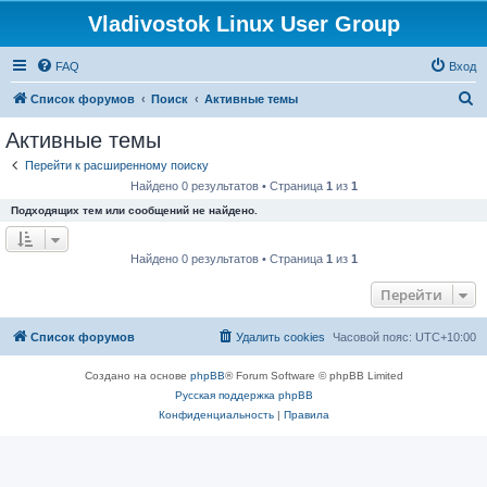
Vladivostok Linux User Group
FAQ
Вход
П
Список форумов
Поиск
Активные темы
о
Активные темы
и
Перейти к расширенному поиску
с
Найдено 0 результатов • Страница
1
из
1
к
Подходящих тем или сообщений не найдено.
Найдено 0 результатов • Страница
1
из
1
Перейти
Список форумов
Удалить cookies
Часовой пояс:
UTC+10:00
Создано на основе
phpBB
® Forum Software © phpBB Limited
Русская поддержка phpBB
Конфиденциальность
|
Правила