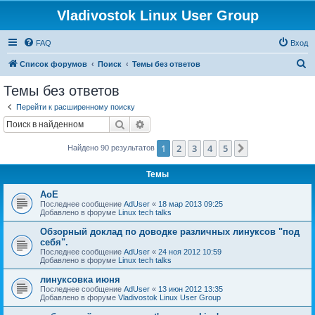
Vladivostok Linux User Group
FAQ
Вход
П
Список форумов
Поиск
Темы без ответов
о
Темы без ответов
и
Перейти к расширенному поиску
с
Поиск
Расширенный поиск
к
1
2
3
4
5
След.
Найдено 90 результатов
Темы
AoE
Последнее сообщение
AdUser
«
18 мар 2013 09:25
Добавлено в форуме
Linux tech talks
Обзорный доклад по доводке различных линуксов "под
себя".
Последнее сообщение
AdUser
«
24 ноя 2012 10:59
Добавлено в форуме
Linux tech talks
линуксовка июня
Последнее сообщение
AdUser
«
13 июн 2012 13:35
Добавлено в форуме
Vladivostok Linux User Group