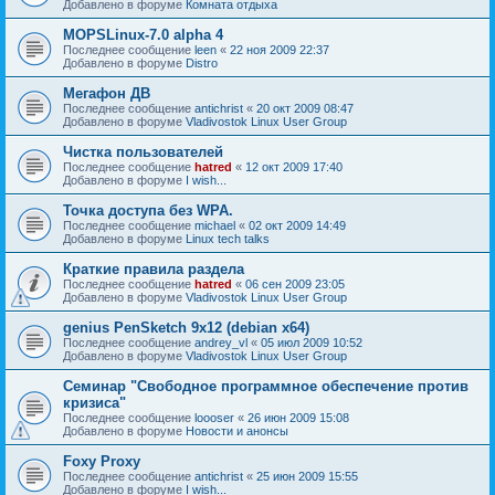
Добавлено в форуме
Комната отдыха
MOPSLinux-7.0 alpha 4
Последнее сообщение
leen
«
22 ноя 2009 22:37
Добавлено в форуме
Distro
Мегафон ДВ
Последнее сообщение
antichrist
«
20 окт 2009 08:47
Добавлено в форуме
Vladivostok Linux User Group
Чистка пользователей
Последнее сообщение
hatred
«
12 окт 2009 17:40
Добавлено в форуме
I wish...
Точка доступа без WPA.
Последнее сообщение
michael
«
02 окт 2009 14:49
Добавлено в форуме
Linux tech talks
Краткие правила раздела
Последнее сообщение
hatred
«
06 сен 2009 23:05
Добавлено в форуме
Vladivostok Linux User Group
genius PenSketch 9x12 (debian x64)
Последнее сообщение
andrey_vl
«
05 июл 2009 10:52
Добавлено в форуме
Vladivostok Linux User Group
Семинар "Свободное программное обеспечение против
кризиса"
Последнее сообщение
loooser
«
26 июн 2009 15:08
Добавлено в форуме
Новости и анонсы
Foxy Proxy
Последнее сообщение
antichrist
«
25 июн 2009 15:55
Добавлено в форуме
I wish...