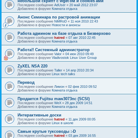
небольшой скрипт с wget'ом и cookies'ами
Последнее сообщение
AdUser
«
20 май 2012 23:07
Добавлено в форуме
Комната отдыха
Анонс Семинара по растровой анимации
Последнее сообщение
NiMRoD
«
11 ноя 2010 22:43
Добавлено в форуме
Новости и анонсы
Работа админом на базе отдыха в Безверхово
Последнее сообщение
hatred
«
07 авг 2010 22:45
Добавлено в форуме
Комната отдыха
Работа!! Системный администратор
Последнее сообщение
Valor
«
04 июн 2010 09:49
Добавлено в форуме
Vladivostok Linux User Group
ZyXEL NSA 220
Последнее сообщение
Taller
«
14 апр 2010 20:34
Добавлено в форуме
Linux tech talks
Перевод
Последнее сообщение
Лимон
«
02 фев 2010 09:52
Добавлено в форуме
Комната отдыха
Продается Fujitsu maw3073nc (SCSI)
Последнее сообщение
WeX
«
28 дек 2009 14:51
Добавлено в форуме
Комната отдыха
Интерактивные доски
Последнее сообщение
hatred
«
11 дек 2009 00:05
Добавлено в форуме
Linux в школе
Самые крутые туксоводы :-D
Последнее сообщение
hatred
«
03 дек 2009 16:55