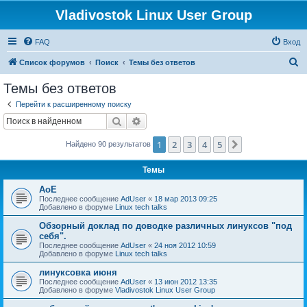
Vladivostok Linux User Group
FAQ
Вход
П
Список форумов
Поиск
Темы без ответов
о
Темы без ответов
и
Перейти к расширенному поиску
с
Поиск
Расширенный поиск
к
1
2
3
4
5
След.
Найдено 90 результатов
Темы
AoE
Последнее сообщение
AdUser
«
18 мар 2013 09:25
Добавлено в форуме
Linux tech talks
Обзорный доклад по доводке различных линуксов "под
себя".
Последнее сообщение
AdUser
«
24 ноя 2012 10:59
Добавлено в форуме
Linux tech talks
линуксовка июня
Последнее сообщение
AdUser
«
13 июн 2012 13:35
Добавлено в форуме
Vladivostok Linux User Group