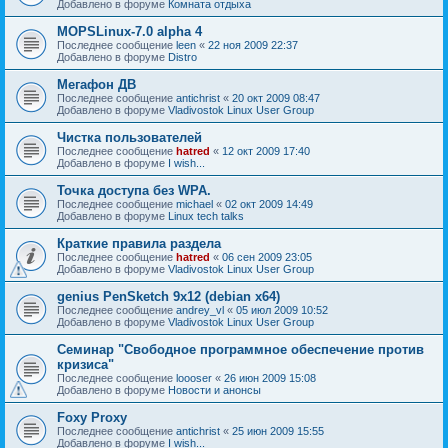
Добавлено в форуме
Комната отдыха
MOPSLinux-7.0 alpha 4
Последнее сообщение
leen
«
22 ноя 2009 22:37
Добавлено в форуме
Distro
Мегафон ДВ
Последнее сообщение
antichrist
«
20 окт 2009 08:47
Добавлено в форуме
Vladivostok Linux User Group
Чистка пользователей
Последнее сообщение
hatred
«
12 окт 2009 17:40
Добавлено в форуме
I wish...
Точка доступа без WPA.
Последнее сообщение
michael
«
02 окт 2009 14:49
Добавлено в форуме
Linux tech talks
Краткие правила раздела
Последнее сообщение
hatred
«
06 сен 2009 23:05
Добавлено в форуме
Vladivostok Linux User Group
genius PenSketch 9x12 (debian x64)
Последнее сообщение
andrey_vl
«
05 июл 2009 10:52
Добавлено в форуме
Vladivostok Linux User Group
Семинар "Свободное программное обеспечение против
кризиса"
Последнее сообщение
loooser
«
26 июн 2009 15:08
Добавлено в форуме
Новости и анонсы
Foxy Proxy
Последнее сообщение
antichrist
«
25 июн 2009 15:55
Добавлено в форуме
I wish...