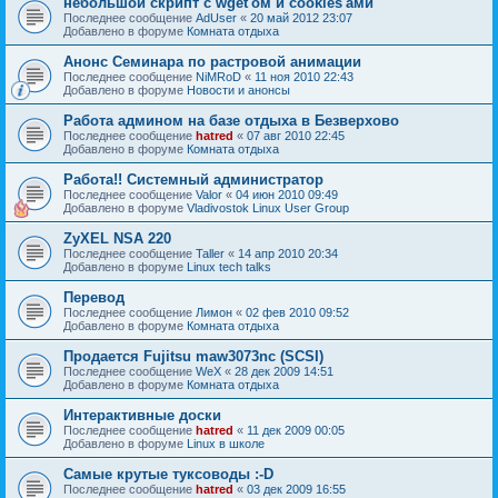
небольшой скрипт с wget'ом и cookies'ами
Последнее сообщение
AdUser
«
20 май 2012 23:07
Добавлено в форуме
Комната отдыха
Анонс Семинара по растровой анимации
Последнее сообщение
NiMRoD
«
11 ноя 2010 22:43
Добавлено в форуме
Новости и анонсы
Работа админом на базе отдыха в Безверхово
Последнее сообщение
hatred
«
07 авг 2010 22:45
Добавлено в форуме
Комната отдыха
Работа!! Системный администратор
Последнее сообщение
Valor
«
04 июн 2010 09:49
Добавлено в форуме
Vladivostok Linux User Group
ZyXEL NSA 220
Последнее сообщение
Taller
«
14 апр 2010 20:34
Добавлено в форуме
Linux tech talks
Перевод
Последнее сообщение
Лимон
«
02 фев 2010 09:52
Добавлено в форуме
Комната отдыха
Продается Fujitsu maw3073nc (SCSI)
Последнее сообщение
WeX
«
28 дек 2009 14:51
Добавлено в форуме
Комната отдыха
Интерактивные доски
Последнее сообщение
hatred
«
11 дек 2009 00:05
Добавлено в форуме
Linux в школе
Самые крутые туксоводы :-D
Последнее сообщение
hatred
«
03 дек 2009 16:55