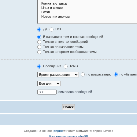
Да
Нет
В названиях тем и текстах сообщений
Только в текстах сообщений
Только по названию темы
Только в первом сообщении темы
Сообщения
Темы
по возрастанию
по убыван
символов сообщений
Создано на основе
phpBB
® Forum Software © phpBB Limited
Русская поддержка phpBB