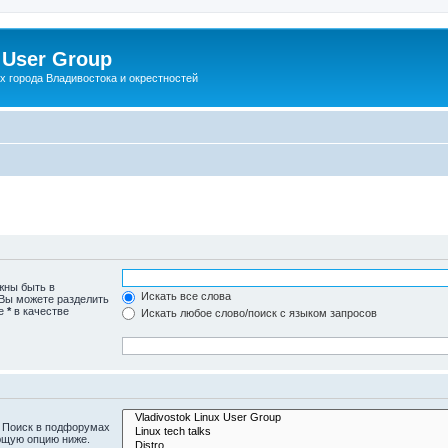
 User Group
x города Владивостока и окрестностей
жны быть в
Искать все слова
 Вы можете разделить
те
*
в качестве
Искать любое слово/поиск с языком запросов
. Поиск в подфорумах
ющую опцию ниже.