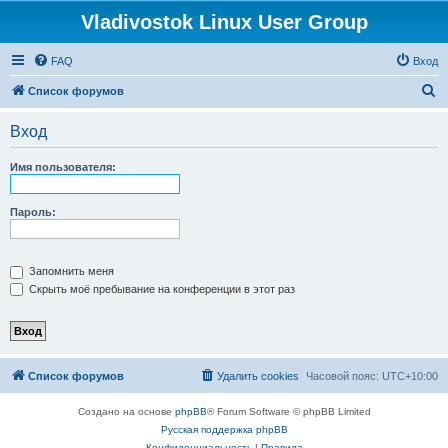
Vladivostok Linux User Group
FAQ
Вход
П
Список форумов
о
Вход
и
с
Имя пользователя:
к
Пароль:
Запомнить меня
Скрыть моё пребывание на конференции в этот раз
Список форумов
Удалить cookies
Часовой пояс:
UTC+10:00
Создано на основе
phpBB
® Forum Software © phpBB Limited
Русская поддержка phpBB
Конфиденциальность
|
Правила