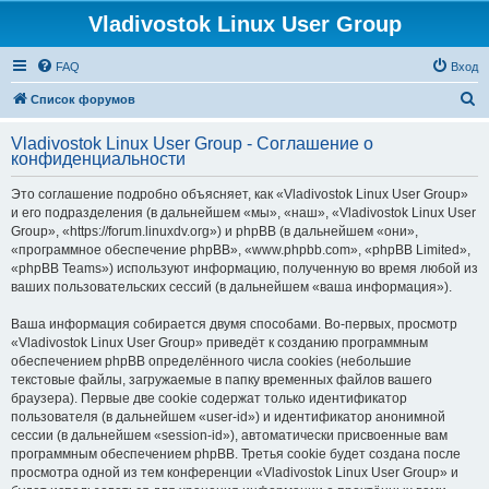
Vladivostok Linux User Group
FAQ
Вход
П
Список форумов
о
Vladivostok Linux User Group - Соглашение о
и
конфиденциальности
с
Это соглашение подробно объясняет, как «Vladivostok Linux User Group»
к
и его подразделения (в дальнейшем «мы», «наш», «Vladivostok Linux User
Group», «https://forum.linuxdv.org») и phpBB (в дальнейшем «они»,
«программное обеспечение phpBB», «www.phpbb.com», «phpBB Limited»,
«phpBB Teams») используют информацию, полученную во время любой из
ваших пользовательских сессий (в дальнейшем «ваша информация»).
Ваша информация собирается двумя способами. Во-первых, просмотр
«Vladivostok Linux User Group» приведёт к созданию программным
обеспечением phpBB определённого числа cookies (небольшие
текстовые файлы, загружаемые в папку временных файлов вашего
браузера). Первые две cookie содержат только идентификатор
пользователя (в дальнейшем «user-id») и идентификатор анонимной
сессии (в дальнейшем «session-id»), автоматически присвоенные вам
программным обеспечением phpBB. Третья cookie будет создана после
просмотра одной из тем конференции «Vladivostok Linux User Group» и