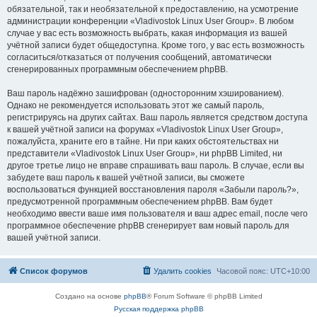
обязательной, так и необязательной к предоставлению, на усмотрение
администрации конференции «Vladivostok Linux User Group». В любом
случае у вас есть возможность выбрать, какая информация из вашей
учётной записи будет общедоступна. Кроме того, у вас есть возможность
согласиться/отказаться от получения сообщений, автоматически
сгенерированных программным обеспечением phpBB.
Ваш пароль надёжно зашифрован (односторонним хэшированием).
Однако не рекомендуется использовать этот же самый пароль,
регистрируясь на других сайтах. Ваш пароль является средством доступа
к вашей учётной записи на форумах «Vladivostok Linux User Group»,
пожалуйста, храните его в тайне. Ни при каких обстоятельствах ни
представители «Vladivostok Linux User Group», ни phpBB Limited, ни
другое третье лицо не вправе спрашивать ваш пароль. В случае, если вы
забудете ваш пароль к вашей учётной записи, вы сможете
воспользоваться функцией восстановления пароля «Забыли пароль?»,
предусмотренной программным обеспечением phpBB. Вам будет
необходимо ввести ваше имя пользователя и ваш адрес email, после чего
программное обеспечение phpBB сгенерирует вам новый пароль для
вашей учётной записи.
Список форумов
Удалить cookies
Часовой пояс:
UTC+10:00
Создано на основе
phpBB
® Forum Software © phpBB Limited
Русская поддержка phpBB