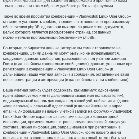
будет использоваться для хранения информации о прочтённых вами
темах, повышая таким образом удобство работы с форумами.
Также во время просмотра конференции «Vladivostok Linux User Group»
мы можем установить cookies, внешние по отношению к программному
обеспечению phpBB, однако они выходят за рамки этого документа,
целью которого является рассмотрение страниц, созданных
исключительно программным обеспечением phpBB.
Во-вторых, собираются данные, которые вы сами отправляете на
конференцию. Этими данными могут быть, но не исчерпываются,
следующие данные: сообщения, размещённые под учётной записью
Гостя (в дальнейшем «анонимные сообщения»), данные, указанные при
регистрации в конференции «Vladivostok Linux User Group» (в
дальнейшем «ваша учётная запись») и сообщения, оставленные вами
после регистрации и авторизации (в дальнейшем «ваши сообщения»).
Ваша учётная запись будет содержать, как минимум: однозначно
идентифицируемое имя (в дальнейшем «ваше имя пользователя»),
индивидуальный пароль для входа под вашей учётной записью (далее
«ваш пароль») и реальный адрес email (в дальнейшем «ваш адрес
email»). Информация из вашей учётной записи на форумах «Vladivostok
Linux User Group» охраняется законами о защите компьютерной
информации, применяемыми в стране, предоставляющей нам услуги
хостинга. Любая информация, запрашиваемая при регистрации в
конференции «Vladivostok Linux User Group», кроме вашего имени
пользователя, вашего пароля и вашего адреса email, может быть как