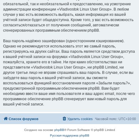
обязательной, так и необязательной к предоставлению, на усмотрение
администрации конференции «Vladivostok Linux User Group». В любом
случае у вас есть возможность выбрать, какая информация из вашей
учётной записи будет общедоступна. Кроме того, у вас есть возможность
согласиться/отказаться от получения сообщений, автоматически
сгенерированных программным обеспечением phpBB.
Ваш пароль надёжно зашифрован (односторонним хэшированием).
Однако не рекомендуется использовать этот же самый пароль,
регистрируясь на других сайтах. Ваш пароль является средством доступа
к вашей учётной записи на форумах «Vladivostok Linux User Group»,
пожалуйста, храните его в тайне. Ни при каких обстоятельствах ни
представители «Vladivostok Linux User Group», ни phpBB Limited, ни
другое третье лицо не вправе спрашивать ваш пароль. В случае, если вы
забудете ваш пароль к вашей учётной записи, вы сможете
воспользоваться функцией восстановления пароля «Забыли пароль?»,
предусмотренной программным обеспечением phpBB. Вам будет
необходимо ввести ваше имя пользователя и ваш адрес email, после чего
программное обеспечение phpBB сгенерирует вам новый пароль для
вашей учётной записи.
Список форумов
Удалить cookies
Часовой пояс:
UTC+10:00
Создано на основе
phpBB
® Forum Software © phpBB Limited
Русская поддержка phpBB