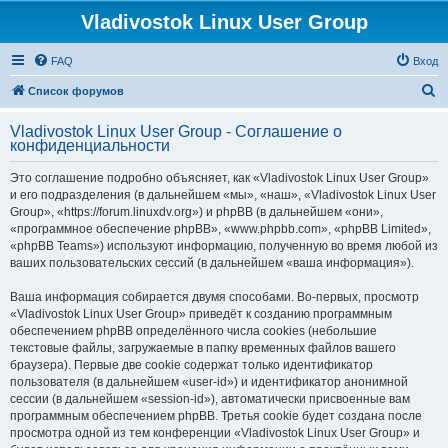
Vladivostok Linux User Group
FAQ
Вход
П
Список форумов
о
Vladivostok Linux User Group - Соглашение о
и
конфиденциальности
с
Это соглашение подробно объясняет, как «Vladivostok Linux User Group»
к
и его подразделения (в дальнейшем «мы», «наш», «Vladivostok Linux User
Group», «https://forum.linuxdv.org») и phpBB (в дальнейшем «они»,
«программное обеспечение phpBB», «www.phpbb.com», «phpBB Limited»,
«phpBB Teams») используют информацию, полученную во время любой из
ваших пользовательских сессий (в дальнейшем «ваша информация»).
Ваша информация собирается двумя способами. Во-первых, просмотр
«Vladivostok Linux User Group» приведёт к созданию программным
обеспечением phpBB определённого числа cookies (небольшие
текстовые файлы, загружаемые в папку временных файлов вашего
браузера). Первые две cookie содержат только идентификатор
пользователя (в дальнейшем «user-id») и идентификатор анонимной
сессии (в дальнейшем «session-id»), автоматически присвоенные вам
программным обеспечением phpBB. Третья cookie будет создана после
просмотра одной из тем конференции «Vladivostok Linux User Group» и