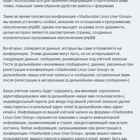
будет использоваться для хранения информации о прочтённых вами
темах, повышая таким образом удобство работы с форумами.
Также во время просмотра конференции «Vladivostok Linux User Group»
мы можем установить cookies, внешние по отношению к программному
обеспечению phpBB, однако они выходят за рамки этого документа,
целью которого является рассмотрение страниц, созданных
исключительно программным обеспечением phpBB.
Во-вторых, собираются данные, которые вы сами отправляете на
конференцию. Этими данными могут быть, но не исчерпываются,
следующие данные: сообщения, размещённые под учётной записью
Гостя (в дальнейшем «анонимные сообщения»), данные, указанные при
регистрации в конференции «Vladivostok Linux User Group» (в
дальнейшем «ваша учётная запись») и сообщения, оставленные вами
после регистрации и авторизации (в дальнейшем «ваши сообщения»).
Ваша учётная запись будет содержать, как минимум: однозначно
идентифицируемое имя (в дальнейшем «ваше имя пользователя»),
индивидуальный пароль для входа под вашей учётной записью (далее
«ваш пароль») и реальный адрес email (в дальнейшем «ваш адрес
email»). Информация из вашей учётной записи на форумах «Vladivostok
Linux User Group» охраняется законами о защите компьютерной
информации, применяемыми в стране, предоставляющей нам услуги
хостинга. Любая информация, запрашиваемая при регистрации в
конференции «Vladivostok Linux User Group», кроме вашего имени
пользователя, вашего пароля и вашего адреса email, может быть как