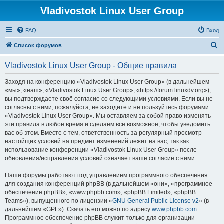
Vladivostok Linux User Group
FAQ
Вход
П
Список форумов
о
Vladivostok Linux User Group - Общие правила
и
с
Заходя на конференцию «Vladivostok Linux User Group» (в дальнейшем
«мы», «наш», «Vladivostok Linux User Group», «https://forum.linuxdv.org»),
к
вы подтверждаете своё согласие со следующими условиями. Если вы не
согласны с ними, пожалуйста, не заходите и не пользуйтесь форумами
«Vladivostok Linux User Group». Мы оставляем за собой право изменять
эти правила в любое время и сделаем всё возможное, чтобы уведомить
вас об этом. Вместе с тем, ответственность за регулярный просмотр
настойщих условий на предмет изменений лежит на вас, так как
использование конференции «Vladivostok Linux User Group» после
обновления/исправления условий означает ваше согласие с ними.
Наши форумы работают под управлением программного обеспечения
для создания конференций phpBB (в дальнейшем «они», «программное
обеспечение phpBB», «www.phpbb.com», «phpBB Limited», «phpBB
Teams»), выпущенного по лицензии «
GNU General Public License v2
» (в
дальнейшем «GPL»). Скачать его можно по адресу
www.phpbb.com
.
Программное обеспечение phpBB служит только для организации