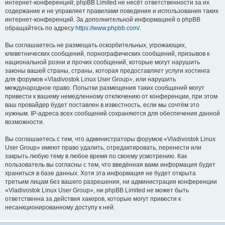
интернет-конференций; phpBB Limited не несёт ответственности за их
содержание и не управляет правилами поведения и использования таких
интернет-конференций. За дополнительной информацией о phpBB
обращайтесь по адресу
https://www.phpbb.com/
.
Вы соглашаетесь не размещать оскорбительных, угрожающих,
клеветнических сообщений, порнографических сообщений, призывов к
национальной розни и прочих сообщений, которые могут нарушить
законы вашей страны, страны, которая предоставляет услуги хостинга
для форумов «Vladivostok Linux User Group», или нарушить
международное право. Попытки размещения таких сообщений могут
привести к вашему немедленному отключению от конференции, при этом
ваш провайдер будет поставлен в известность, если мы сочтём это
нужным. IP-адреса всех сообщений сохраняются для обеспечения данной
возможности.
Вы соглашаетесь с тем, что администраторы форумов «Vladivostok Linux
User Group» имеют право удалить, отредактировать, перенести или
закрыть любую тему в любое время по своему усмотрению. Как
пользователь вы согласны с тем, что введённая вами информация будет
храниться в базе данных. Хотя эта информация не будет открыта
третьим лицам без вашего разрешения, ни администрация конференции
«Vladivostok Linux User Group», ни phpBB Limited не может быть
ответственна за действия хакеров, которые могут привести к
несанкционированному доступу к ней.