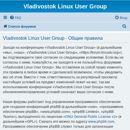
Vladivostok Linux User Group
FAQ
Вход
П
Список форумов
о
Vladivostok Linux User Group - Общие правила
и
с
Заходя на конференцию «Vladivostok Linux User Group» (в дальнейшем
«мы», «наш», «Vladivostok Linux User Group», «https://forum.linuxdv.org»),
к
вы подтверждаете своё согласие со следующими условиями. Если вы не
согласны с ними, пожалуйста, не заходите и не пользуйтесь форумами
«Vladivostok Linux User Group». Мы оставляем за собой право изменять
эти правила в любое время и сделаем всё возможное, чтобы уведомить
вас об этом. Вместе с тем, ответственность за регулярный просмотр
настойщих условий на предмет изменений лежит на вас, так как
использование конференции «Vladivostok Linux User Group» после
обновления/исправления условий означает ваше согласие с ними.
Наши форумы работают под управлением программного обеспечения
для создания конференций phpBB (в дальнейшем «они», «программное
обеспечение phpBB», «www.phpbb.com», «phpBB Limited», «phpBB
Teams»), выпущенного по лицензии «
GNU General Public License v2
» (в
дальнейшем «GPL»). Скачать его можно по адресу
www.phpbb.com
.
Программное обеспечение phpBB служит только для организации