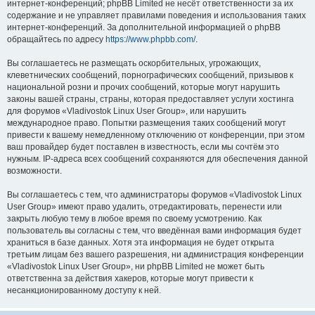
интернет-конференций; phpBB Limited не несёт ответственности за их
содержание и не управляет правилами поведения и использования таких
интернет-конференций. За дополнительной информацией о phpBB
обращайтесь по адресу
https://www.phpbb.com/
.
Вы соглашаетесь не размещать оскорбительных, угрожающих,
клеветнических сообщений, порнографических сообщений, призывов к
национальной розни и прочих сообщений, которые могут нарушить
законы вашей страны, страны, которая предоставляет услуги хостинга
для форумов «Vladivostok Linux User Group», или нарушить
международное право. Попытки размещения таких сообщений могут
привести к вашему немедленному отключению от конференции, при этом
ваш провайдер будет поставлен в известность, если мы сочтём это
нужным. IP-адреса всех сообщений сохраняются для обеспечения данной
возможности.
Вы соглашаетесь с тем, что администраторы форумов «Vladivostok Linux
User Group» имеют право удалить, отредактировать, перенести или
закрыть любую тему в любое время по своему усмотрению. Как
пользователь вы согласны с тем, что введённая вами информация будет
храниться в базе данных. Хотя эта информация не будет открыта
третьим лицам без вашего разрешения, ни администрация конференции
«Vladivostok Linux User Group», ни phpBB Limited не может быть
ответственна за действия хакеров, которые могут привести к
несанкционированному доступу к ней.