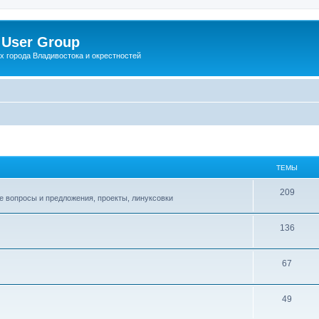
 User Group
x города Владивостока и окрестностей
ТЕМЫ
Т
209
е вопросы и предложения, проекты, линуксовки
е
Т
136
м
е
ы
Т
67
м
е
ы
Т
49
м
е
ы