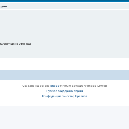
руме.
м
ы
ференции в этот раз
Создано на основе
phpBB
® Forum Software © phpBB Limited
Русская поддержка phpBB
Конфиденциальность
|
Правила