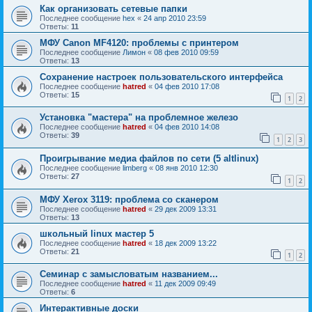
Как организовать сетевые папки
Последнее сообщение
hex
«
24 апр 2010 23:59
Ответы:
11
МФУ Canon MF4120: проблемы с принтером
Последнее сообщение
Лимон
«
08 фев 2010 09:59
Ответы:
13
Сохранение настроек пользовательского интерфейса
Последнее сообщение
hatred
«
04 фев 2010 17:08
Ответы:
15
1
2
Установка "мастера" на проблемное железо
Последнее сообщение
hatred
«
04 фев 2010 14:08
Ответы:
39
1
2
3
Проигрывание медиа файлов по сети (5 altlinux)
Последнее сообщение
limberg
«
08 янв 2010 12:30
Ответы:
27
1
2
МФУ Xerox 3119: проблема со сканером
Последнее сообщение
hatred
«
29 дек 2009 13:31
Ответы:
13
школьный linux мастер 5
Последнее сообщение
hatred
«
18 дек 2009 13:22
Ответы:
21
1
2
Семинар с замысловатым названием...
Последнее сообщение
hatred
«
11 дек 2009 09:49
Ответы:
6
Интерактивные доски