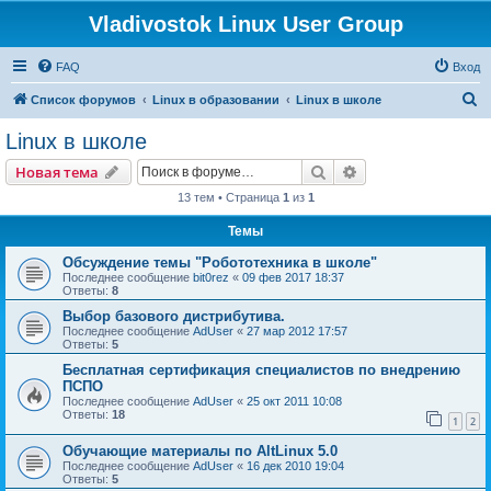
Vladivostok Linux User Group
FAQ
Вход
П
Список форумов
Linux в образовании
Linux в школе
о
Linux в школе
и
Поиск
Расширенный пои
Новая тема
с
13 тем • Страница
1
из
1
к
Темы
Обсуждение темы "Робототехника в школе"
Последнее сообщение
bit0rez
«
09 фев 2017 18:37
Ответы:
8
Выбор базового дистрибутива.
Последнее сообщение
AdUser
«
27 мар 2012 17:57
Ответы:
5
Бесплатная сертификация специалистов по внедрению
ПСПО
Последнее сообщение
AdUser
«
25 окт 2011 10:08
Ответы:
18
1
2
Обучающие материалы по AltLinux 5.0
Последнее сообщение
AdUser
«
16 дек 2010 19:04
Ответы:
5