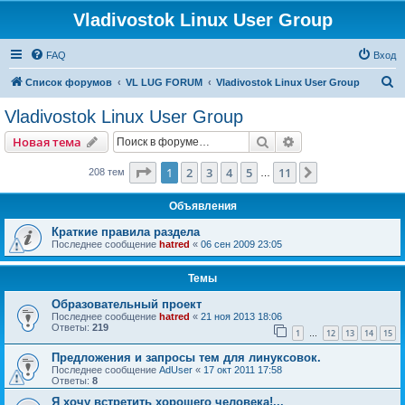
Vladivostok Linux User Group
FAQ
Вход
П
Список форумов
VL LUG FORUM
Vladivostok Linux User Group
о
Vladivostok Linux User Group
и
Поиск
Расширенный пои
Новая тема
с
к
Страница
1
из
11
1
2
3
4
5
11
След.
208 тем
…
Объявления
Краткие правила раздела
Последнее сообщение
hatred
«
06 сен 2009 23:05
Темы
Образовательный проект
Последнее сообщение
hatred
«
21 ноя 2013 18:06
Ответы:
219
1
12
13
14
15
…
Предложения и запросы тем для линуксовок.
Последнее сообщение
AdUser
«
17 окт 2011 17:58
Ответы:
8
Я хочу встретить хорошего человека!...