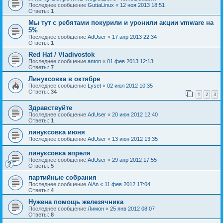
Последнее сообщение
GuttaLinux
«
12 ноя 2013 18:51
Ответы:
1
Мы тут с ребятами покурили и уронили акции vmware на
5%
Последнее сообщение
AdUser
«
17 апр 2013 22:34
Ответы:
1
Red Hat / Vladivostok
Последнее сообщение
anton
«
01 фев 2013 12:13
Ответы:
7
Линуксовка в октябре
Последнее сообщение
Lyset
«
02 июл 2012 10:35
Ответы:
34
1
2
3
Здравствуйте
Последнее сообщение
AdUser
«
20 июн 2012 12:40
Ответы:
1
линуксовка июня
Последнее сообщение
AdUser
«
13 июн 2012 13:35
линуксовка апреля
Последнее сообщение
AdUser
«
29 апр 2012 17:55
Ответы:
5
партийные собрания
Последнее сообщение
AlAn
«
11 фев 2012 17:04
Ответы:
4
Нужена помощь железячника
Последнее сообщение
Лимон
«
25 янв 2012 08:07
Ответы:
8