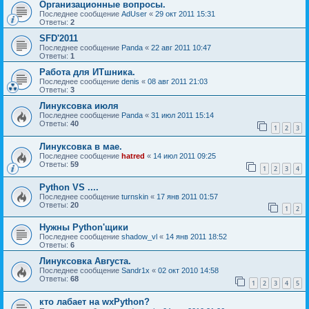
Организационные вопросы.
Последнее сообщение
AdUser
«
29 окт 2011 15:31
Ответы:
2
SFD'2011
Последнее сообщение
Panda
«
22 авг 2011 10:47
Ответы:
1
Работа для ИТшника.
Последнее сообщение
denis
«
08 авг 2011 21:03
Ответы:
3
Линуксовка июля
Последнее сообщение
Panda
«
31 июл 2011 15:14
Ответы:
40
1
2
3
Линуксовка в мае.
Последнее сообщение
hatred
«
14 июл 2011 09:25
Ответы:
59
1
2
3
4
Python VS ....
Последнее сообщение
turnskin
«
17 янв 2011 01:57
Ответы:
20
1
2
Нужны Python'щики
Последнее сообщение
shadow_vl
«
14 янв 2011 18:52
Ответы:
6
Линуксовка Августа.
Последнее сообщение
Sandr1x
«
02 окт 2010 14:58
Ответы:
68
1
2
3
4
5
кто лабает на wxPython?