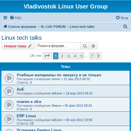
Vladivostok Linux User Group
FAQ
Вход
П
Список форумов
VL LUG FORUM
Linux tech talks
о
Linux tech talks
и
Поиск
Расширенный пои
Новая тема
с
к
Страница
1
из
7
1
2
3
4
5
7
След.
136 тем
…
Темы
Учебные материалы по линуксу и не только
Последнее сообщение
sinner
«
21 апр 2013 00:32
Ответы:
3
AoE
Последнее сообщение
AdUser
«
18 мар 2013 09:25
плагин к xfce
Последнее сообщение
Лимон
«
05 фев 2013 09:34
Ответы:
3
ERP Linux
Последнее сообщение
AdUser
«
30 ноя 2012 19:58
Ответы:
13
Установка Gentoo Linux