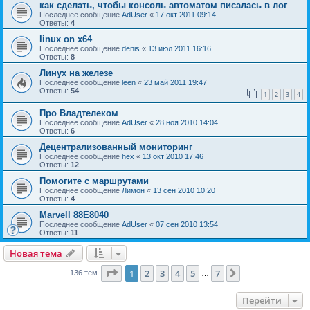
как сделать, чтобы консоль автоматом писалась в лог
Последнее сообщение
AdUser
«
17 окт 2011 09:14
Ответы:
4
linux on x64
Последнее сообщение
denis
«
13 июл 2011 16:16
Ответы:
8
Линух на железе
Последнее сообщение
leen
«
23 май 2011 19:47
Ответы:
54
1
2
3
4
Про Владтелеком
Последнее сообщение
AdUser
«
28 ноя 2010 14:04
Ответы:
6
Децентрализованный мониторинг
Последнее сообщение
hex
«
13 окт 2010 17:46
Ответы:
12
Помогите с маршрутами
Последнее сообщение
Лимон
«
13 сен 2010 10:20
Ответы:
4
Marvell 88E8040
Последнее сообщение
AdUser
«
07 сен 2010 13:54
Ответы:
11
Новая тема
Страница
1
из
7
1
2
3
4
5
7
След.
136 тем
…
Перейти