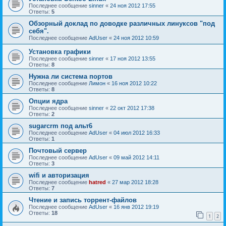
Последнее сообщение
sinner
«
24 ноя 2012 17:55
Ответы:
5
Обзорный доклад по доводке различных линуксов "под
себя".
Последнее сообщение
AdUser
«
24 ноя 2012 10:59
Установка графики
Последнее сообщение
sinner
«
17 ноя 2012 13:55
Ответы:
8
Нужна ли система портов
Последнее сообщение
Лимон
«
16 ноя 2012 10:22
Ответы:
8
Опции ядра
Последнее сообщение
sinner
«
22 окт 2012 17:38
Ответы:
2
sugarcrm под альт6
Последнее сообщение
AdUser
«
04 июл 2012 16:33
Ответы:
1
Почтовый сервер
Последнее сообщение
AdUser
«
09 май 2012 14:11
Ответы:
3
wifi и авторизация
Последнее сообщение
hatred
«
27 мар 2012 18:28
Ответы:
7
Чтение и запись торрент-файлов
Последнее сообщение
AdUser
«
16 янв 2012 19:19
Ответы:
18
1
2