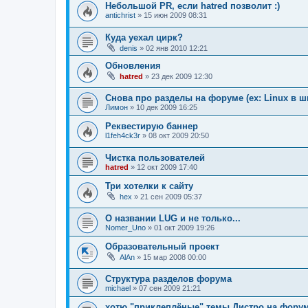
Небольшой PR, если hatred позволит :)
antichrist
»
15 июн 2009 08:31
Куда уехал цирк?
denis
»
02 янв 2010 12:21
Обновления
hatred
»
23 дек 2009 12:30
Снова про разделы на форуме (ex: Linux в ш
Лимон
»
10 дек 2009 16:25
Реквестирую баннер
l1feh4ck3r
»
08 окт 2009 20:50
Чистка пользователей
hatred
»
12 окт 2009 17:40
Три хотелки к сайту
hex
»
21 сен 2009 05:37
О названии LUG и не только...
Nomer_Uno
»
01 окт 2009 19:26
Образовательный проект
AlAn
»
15 мар 2008 00:00
Структура разделов форума
michael
»
07 сен 2009 21:21
хотю "приклеплёные" темы Дистро на форум