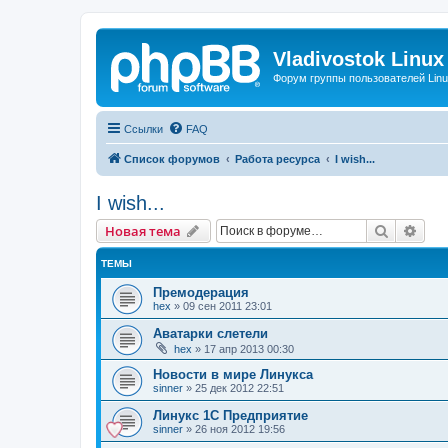
Vladivostok Linux
Форум группы пользователей Linu
Ссылки
FAQ
Список форумов
Работа ресурса
I wish...
I wish...
Поиск
Рас
Новая тема
ТЕМЫ
Премодерация
hex
»
09 сен 2011 23:01
Аватарки слетели
hex
»
17 апр 2013 00:30
Новости в мире Линукса
sinner
»
25 дек 2012 22:51
Линукс 1С Предприятие
sinner
»
26 ноя 2012 19:56