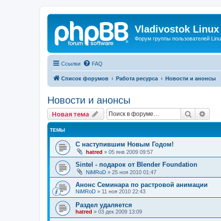
Vladivostok Linux
Форум группы пользователей Linu
Ссылки
FAQ
Список форумов
Работа ресурса
Новости и анонсы
Новости и анонсы
Поиск
Рас
Новая тема
ТЕМЫ
С наступившим Новым Годом!
hatred
»
05 янв 2009 09:57
Sintel - подарок от Blender Foundation
NiMRoD
»
25 ноя 2010 01:47
Анонс Семинара по растровой анимации
NiMRoD
»
11 ноя 2010 22:43
Раздел удаляется
hatred
»
03 дек 2009 13:09