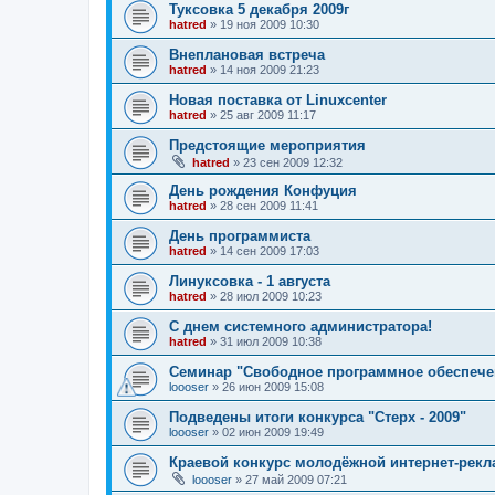
Туксовка 5 декабря 2009г
hatred
»
19 ноя 2009 10:30
Внеплановая встреча
hatred
»
14 ноя 2009 21:23
Новая поставка от Linuxcenter
hatred
»
25 авг 2009 11:17
Предстоящие мероприятия
hatred
»
23 сен 2009 12:32
День рождения Конфуция
hatred
»
28 сен 2009 11:41
День программиста
hatred
»
14 сен 2009 17:03
Линуксовка - 1 августа
hatred
»
28 июл 2009 10:23
С днем системного администратора!
hatred
»
31 июл 2009 10:38
Семинар "Свободное программное обеспече
loooser
»
26 июн 2009 15:08
Подведены итоги конкурса "Стерх - 2009"
loooser
»
02 июн 2009 19:49
Краевой конкурс молодёжной интернет-рекл
loooser
»
27 май 2009 07:21