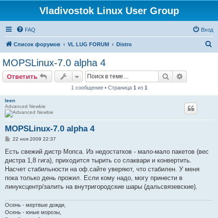
Vladivostok Linux User Group
FAQ
Вход
П
Список форумов
VL LUG FORUM
Distro
о
MOPSLinux-7.0 alpha 4
и
Поиск
Расширен
Ответить
с
1 сообщение • Страница
1
из
1
к
leen
Advanced Newbie
MOPSLinux-7.0 alpha 4
С
22 ноя 2009 22:37
о
о
Есть свежий дистр Мопса. Из недостатков - мало-мало пакетов (вес
б
дистра 1,8 гига), приходится тырить со слаквари и конвертить.
щ
е
Насчет стабильности на оф.сайте уверяют, что стабилен. У меня
н
пока только день прожил. Если кому надо, могу принести в
и
е
линуксцентр/залить на внутригородские шары (дальсвязевские).
Осень - мертвые дожди,
Осень - юные морозы,