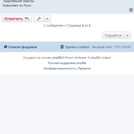
Задубевшие березы
Ковыляют по Руси
Ответить
1 сообщение • Страница
1
из
1
Перейти
Список форумов
Удалить cookies
Часовой пояс:
UTC+10:00
Создано на основе
phpBB
® Forum Software © phpBB Limited
Русская поддержка phpBB
Конфиденциальность
|
Правила