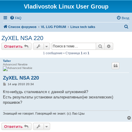
Vladivostok Linux User Group
FAQ
Вход
П
Список форумов
VL LUG FORUM
Linux tech talks
о
ZyXEL NSA 220
и
Поиск
Расширен
Ответить
с
1 сообщение • Страница
1
из
1
к
Taller
Advanced Newbie
ZyXEL NSA 220
С
14 апр 2010 20:34
о
о
Кто-нибудь сталкивался с данной штуковиной?
б
Есть результаты установки альтернативных(не зюхелевских)
щ
е
прошивок?
н
и
е
Знающий не говорит. Говорящий не знает. (с) Лао Цзы
Ответить