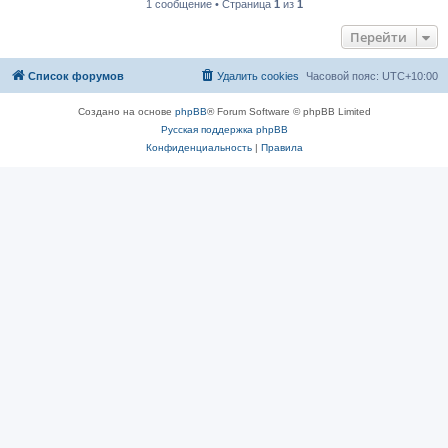
1 сообщение • Страница
1
из
1
Перейти
Список форумов
Удалить cookies
Часовой пояс:
UTC+10:00
Создано на основе
phpBB
® Forum Software © phpBB Limited
Русская поддержка phpBB
Конфиденциальность
|
Правила