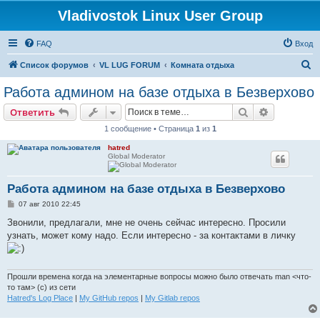
Vladivostok Linux User Group
FAQ
Вход
П
Список форумов
VL LUG FORUM
Комната отдыха
о
Работа админом на базе отдыха в Безверхово
и
Поиск
Расширен
Ответить
с
1 сообщение • Страница
1
из
1
к
hatred
Global Moderator
Работа админом на базе отдыха в Безверхово
С
07 авг 2010 22:45
о
о
Звонили, предлагали, мне не очень сейчас интересно. Просили
б
узнать, может кому надо. Если интересно - за контактами в личку
щ
е
н
и
е
Прошли времена когда на элементарные вопросы можно было отвечать man <что-
то там> (с) из сети
Hatred's Log Place
|
My GitHub repos
|
My Gitlab repos