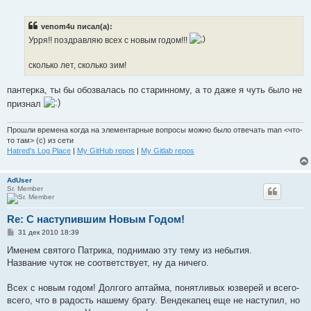
о
о
б
venom4u писал(а):
щ
е
Урря!! поздравляю всех с новым годом!!!
н
и
е
сколько лет, сколько зим!
пантерка, ты бы обозвалась по старинному, а то даже я чуть было не
признал
Прошли времена когда на элементарные вопросы можно было отвечать man <что-
то там> (с) из сети
Hatred's Log Place
|
My GitHub repos
|
My Gitlab repos
AdUser
Sr. Member
Re: С наступившим Новым Годом!
С
31 дек 2010 18:39
о
о
Именем святого Патрика, поднимаю эту тему из небытия.
б
Название чуток не соответствует, ну да ничего.
щ
е
н
Всех с новым годом! Долгого аптайма, понятливых юзверей и всего-
и
е
всего, что в радость нашему брату. Вендекапец еще не наступил, но