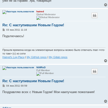
уже не за горами. Ура, товарищи!
hatred
Global Moderator
Re: С наступившим Новым Годом!
С
03 янв 2011 11:16
о
о
Подключаюсь!
б
щ
е
н
и
Прошли времена когда на элементарные вопросы можно было отвечать man <что-
е
то там> (с) из сети
Hatred's Log Place
|
My GitHub repos
|
My Gitlab repos
NiMRoD
Full Member
Re: С наступившим Новым Годом!
С
04 янв 2011 00:59
о
о
Поздравляю всех с Новым Годом! Мои наилучшие пожелания!
б
щ
е
н
и
AdUser