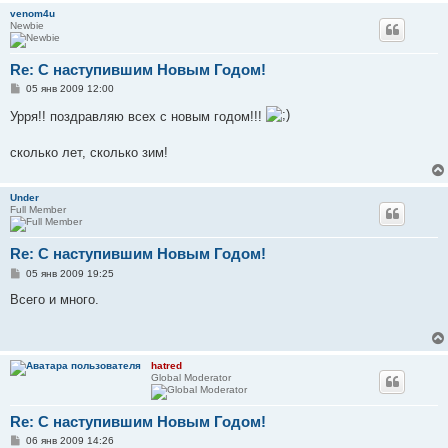
venom4u
Newbie
Re: С наступившим Новым Годом!
С
05 янв 2009 12:00
о
о
Урря!! поздравляю всех с новым годом!!!
б
щ
е
сколько лет, сколько зим!
н
и
е
Under
Full Member
Re: С наступившим Новым Годом!
С
05 янв 2009 19:25
о
о
Всего и много.
б
щ
е
н
и
hatred
е
Global Moderator
Re: С наступившим Новым Годом!
С
06 янв 2009 14:26