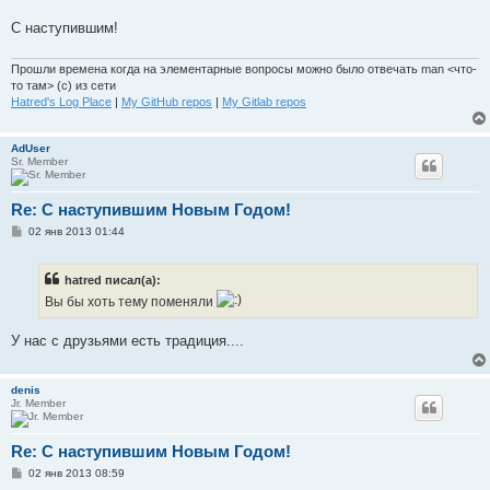
щ
е
С наступившим!
н
и
е
Прошли времена когда на элементарные вопросы можно было отвечать man <что-
то там> (с) из сети
Hatred's Log Place
|
My GitHub repos
|
My Gitlab repos
AdUser
Sr. Member
Re: С наступившим Новым Годом!
С
02 янв 2013 01:44
о
о
б
hatred писал(а):
щ
е
Вы бы хоть тему поменяли
н
и
е
У нас с друзьями есть традиция....
denis
Jr. Member
Re: С наступившим Новым Годом!
С
02 янв 2013 08:59
о