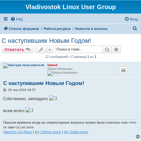
Vladivostok Linux User Group
FAQ
Вход
П
Список форумов
Работа ресурса
Новости и анонсы
о
С наступившим Новым Годом!
и
Поиск
Расширен
Ответить
с
12 сообщений • Страница
1
из
1
к
hatred
Global Moderator
С наступившим Новым Годом!
С
05 янв 2009 09:57
о
о
Собственно, запоздало
б
щ
е
всем всего
н
и
е
Прошли времена когда на элементарные вопросы можно было отвечать man <что-
то там> (с) из сети
Hatred's Log Place
|
My GitHub repos
|
My Gitlab repos