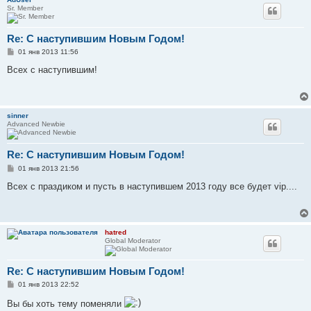
е
Sr. Member
Re: С наступившим Новым Годом!
С
01 янв 2013 11:56
о
о
Всех с наступившим!
б
щ
е
н
и
sinner
е
Advanced Newbie
Re: С наступившим Новым Годом!
С
01 янв 2013 21:56
о
о
Всех с праздиком и пусть в наступившем 2013 году все будет vip....
б
щ
е
н
и
hatred
е
Global Moderator
Re: С наступившим Новым Годом!
С
01 янв 2013 22:52
о
о
Вы бы хоть тему поменяли
б