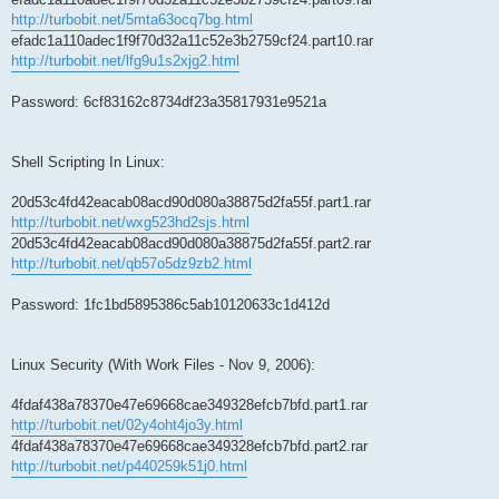
http://turbobit.net/5mta63ocq7bg.html
efadc1a110adec1f9f70d32a11c52e3b2759cf24.part10.rar
http://turbobit.net/lfg9u1s2xjg2.html
Password: 6cf83162c8734df23a35817931e9521a
Shell Scripting In Linux:
20d53c4fd42eacab08acd90d080a38875d2fa55f.part1.rar
http://turbobit.net/wxg523hd2sjs.html
20d53c4fd42eacab08acd90d080a38875d2fa55f.part2.rar
http://turbobit.net/qb57o5dz9zb2.html
Password: 1fc1bd5895386c5ab10120633c1d412d
Linux Security (With Work Files - Nov 9, 2006):
4fdaf438a78370e47e69668cae349328efcb7bfd.part1.rar
http://turbobit.net/02y4oht4jo3y.html
4fdaf438a78370e47e69668cae349328efcb7bfd.part2.rar
http://turbobit.net/p440259k51j0.html