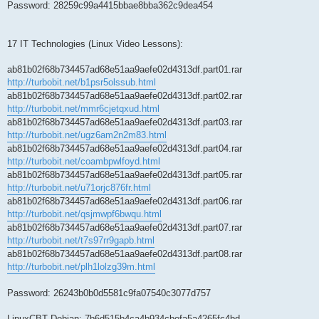
Password: 28259c99a4415bbae8bba362c9dea454
17 IT Technologies (Linux Video Lessons):
ab81b02f68b734457ad68e51aa9aefe02d4313df.part01.rar
http://turbobit.net/b1psr5olssub.html
ab81b02f68b734457ad68e51aa9aefe02d4313df.part02.rar
http://turbobit.net/mmr6cjetqxud.html
ab81b02f68b734457ad68e51aa9aefe02d4313df.part03.rar
http://turbobit.net/ugz6am2n2m83.html
ab81b02f68b734457ad68e51aa9aefe02d4313df.part04.rar
http://turbobit.net/coambpwlfoyd.html
ab81b02f68b734457ad68e51aa9aefe02d4313df.part05.rar
http://turbobit.net/u71orjc876fr.html
ab81b02f68b734457ad68e51aa9aefe02d4313df.part06.rar
http://turbobit.net/qsjmwpf6bwqu.html
ab81b02f68b734457ad68e51aa9aefe02d4313df.part07.rar
http://turbobit.net/t7s97rr9gapb.html
ab81b02f68b734457ad68e51aa9aefe02d4313df.part08.rar
http://turbobit.net/plh1lolzg39m.html
Password: 26243b0b0d5581c9fa07540c3077d757
LinuxCBT Debian: 7b6d515b4ca4b934cbefa5a4265fc4bd