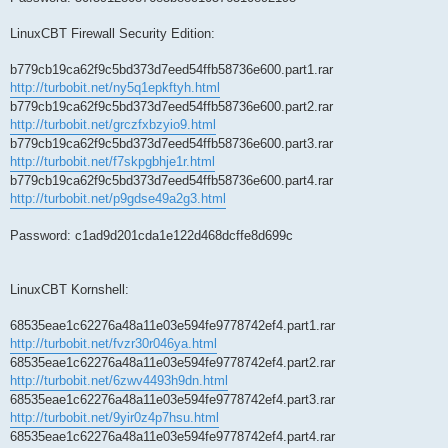
LinuxCBT Firewall Security Edition:
b779cb19ca62f9c5bd373d7eed54ffb58736e600.part1.rar
http://turbobit.net/ny5q1epkftyh.html
b779cb19ca62f9c5bd373d7eed54ffb58736e600.part2.rar
http://turbobit.net/grczfxbzyio9.html
b779cb19ca62f9c5bd373d7eed54ffb58736e600.part3.rar
http://turbobit.net/f7skpgbhje1r.html
b779cb19ca62f9c5bd373d7eed54ffb58736e600.part4.rar
http://turbobit.net/p9gdse49a2g3.html
Password: c1ad9d201cda1e122d468dcffe8d699c
LinuxCBT Kornshell:
68535eae1c62276a48a11e03e594fe9778742ef4.part1.rar
http://turbobit.net/fvzr30r046ya.html
68535eae1c62276a48a11e03e594fe9778742ef4.part2.rar
http://turbobit.net/6zwv4493h9dn.html
68535eae1c62276a48a11e03e594fe9778742ef4.part3.rar
http://turbobit.net/9yir0z4p7hsu.html
68535eae1c62276a48a11e03e594fe9778742ef4.part4.rar