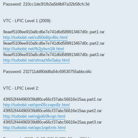
Password: 210cc1de3f1fb3a5b9b87a32b58cfc3d
VTC - LPIC Level 1 (2009):
9eaef5108ee910a8cd6e7e741d6d589913467d0c.part1.rar
http://turbobit.net/xd50e6tjx46s.html
9eaef5108ee910a8cd6e7e741d6d589913467d0c.part2.rar
http://turbobit.net/fb2jybvn1llt.html
9eaef5108ee910a8cd6e7e741d6d589913467d0c.part3.rar
http://turbobit.net/olmazh6x5akp.html
Password: 232711dd90dd8a54c69530755abbcd4c
VTC - LPIC Level 2:
43f652f444965f39d80ce66cf37abc56616e15aa.part1.rar
http://turbobit.net/qnn05czepn9z.html
43f652f444965f39d80ce66cf37abc56616e15aa.part2.rar
http://turbobit.net/rqjjo6r0kvgn.html
43f652f444965f39d80ce66cf37abc56616e15aa.part3.rar
http://turbobit.net/apv1rqefzrls.html