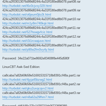
424ca2f03013076d99d8244c4a31ff180ed8b078.part08.rar
http://turbobit.net/l6x0cjvxy329.html
424ca2f03013076d99d8244c4a31ff180ed8b078.part09.rar
http://turbobit.net/o6jeum0jto3t.html
424ca2f03013076d99d8244c4a31ff180ed8b078.part10.rar
http://turbobit.net/m1y8m740kqii.html
424ca2f03013076d99d8244c4a31ff180ed8b078.part11.rar
http://turbobit.net/527hswgvfciz.html
424ca2f03013076d99d8244c4a31ff180ed8b078.part12.rar
http://turbobit.net/t3i1rcwajuve.html
424ca2f03013076d99d8244c4a31ff180ed8b078.part13.rar
http://turbobit.net/p90w2fm0vy4y.html
Password: 34e22a071be8692e83408f8e445d580f
LinuxCBT Awk-Sed Edition:
ca8caba7a82b69b58e516915315718b8391cf48a.part1.rar
http://turbobit.net/4jyja45bzwg2.html
ca8caba7a82b69b58e516915315718b8391cf48a.part2.rar
http://turbobit.net/gku2uxqcqvv2.html
ca8caba7a82b69b58e516915315718b8391cf48a.part3.rar
http://turbobit.net/n8a62a29fhm7.html
Password: dd6448a27fa1439711bb0f722f9ff389