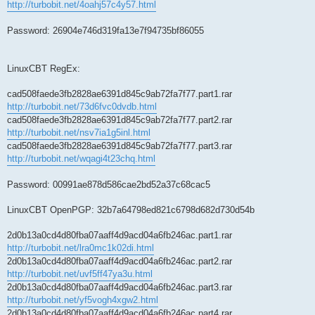
http://turbobit.net/4oahj57c4y57.html
Password: 26904e746d319fa13e7f94735bf86055
LinuxCBT RegEx:
cad508faede3fb2828ae6391d845c9ab72fa7f77.part1.rar
http://turbobit.net/73d6fvc0dvdb.html
cad508faede3fb2828ae6391d845c9ab72fa7f77.part2.rar
http://turbobit.net/nsv7ia1g5inl.html
cad508faede3fb2828ae6391d845c9ab72fa7f77.part3.rar
http://turbobit.net/wqagi4t23chq.html
Password: 00991ae878d586cae2bd52a37c68cac5
LinuxCBT OpenPGP: 32b7a64798ed821c6798d682d730d54b
2d0b13a0cd4d80fba07aaff4d9acd04a6fb246ac.part1.rar
http://turbobit.net/lra0mc1k02di.html
2d0b13a0cd4d80fba07aaff4d9acd04a6fb246ac.part2.rar
http://turbobit.net/uvf5ff47ya3u.html
2d0b13a0cd4d80fba07aaff4d9acd04a6fb246ac.part3.rar
http://turbobit.net/yf5vogh4xgw2.html
2d0b13a0cd4d80fba07aaff4d9acd04a6fb246ac.part4.rar