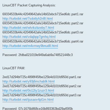
LinuxCBT Packet Capturing Analysis:
69334533b44c42049642afe14b02ebcb715ed6dc.part1.rar
http://turbobit.net/7sdotlyh2n8l.html
69334533b44c42049642afe14b02ebcb715ed6dc.part2.rar
http://turbobit.net/wlvikzbzeby7.html
69334533b44c42049642afe14b02ebcb715ed6dc.part3.rar
http://turbobit.net/vdajbpp7gmhq.html
69334533b44c42049642afe14b02ebcb715ed6dc.part4.rar
http://turbobit.net/m4vmwy9bnud8.html
Password: 2fdba021019e949a6ab9a748521448c3
LinuxCBT PAM:
2ed17d294bf725c4898f45fbe125b4d101fd950d.part1.rar
http://turbobit.net/y93j6mchab9i.html
2ed17d294bf725c4898f45fbe125b4d101fd950d.part2.rar
http://turbobit.net/0o12ty1zuzr3.html
2ed17d294bf725c4898f45fbe125b4d101fd950d.part3.rar
http://turbobit.net/ijusaov4pl1m.html
Password: 07c1676b868ce16b893363bd29a45f0b