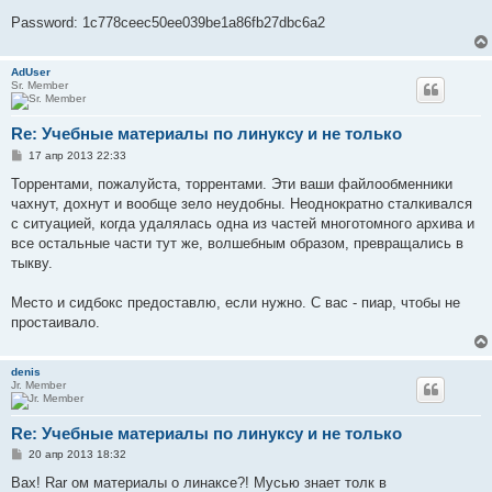
Password: 1c778ceec50ee039be1a86fb27dbc6a2
AdUser
Sr. Member
Re: Учебные материалы по линуксу и не только
С
17 апр 2013 22:33
о
о
Торрентами, пожалуйста, торрентами. Эти ваши файлообменники
б
чахнут, дохнут и вообще зело неудобны. Неоднократно сталкивался
щ
е
с ситуацией, когда удалялась одна из частей многотомного архива и
н
все остальные части тут же, волшебным образом, превращались в
и
е
тыкву.
Место и сидбокс предоставлю, если нужно. С вас - пиар, чтобы не
простаивало.
denis
Jr. Member
Re: Учебные материалы по линуксу и не только
С
20 апр 2013 18:32
о
о
Вах! Rar ом материалы о линаксе?! Мусью знает толк в