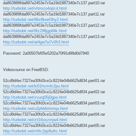
da863989fda897e2453e7c5a19d1887340e7c137.part10.rar
http://turbobit.net/vhtmzo4ojtcd.html
da863989fda897e2453e7c5a19d1887340e7c137.part11.rar
http://turbobit.net/86x8keef3hy2.html
da863989fda897e2453e7c5a19d1887340e7c137.part12.rar
http://turbobit.net/8fz298jgp84k.html
da863989fda897e2453e7c5a19d1887340e7c137.part13.rar
http://turbobit.net/at4gw7w7v0h3.html
Password: 2a00507bf05e5202a70f91d99d0d7940
Videocourse on FreeBSD:
52cd9d4ec7327ea30fd3ce1c8224e04b6625d834.part01.rar
http://turbobit.net/ki01hvm4c2pu.html
52cd9d4ec7327ea30fd3ce1c8224e04b6625d834.part02.rar
http://turbobit.net/zvurg05j0gpa.html
52cd9d4ec7327ea30fd3ce1c8224e04b6625d834.part03.rar
http://turbobit.net/u2phb6shrmja.html
52cd9d4ec7327ea30fd3ce1c8224e04b6625d834.part04.rar
http://turbobit.net/zti16oxzmjw4.html
52cd9d4ec7327ea30fd3ce1c8224e04b6625d834.part05.rar
http://turbobit.net/mftc2pp9uihc.html