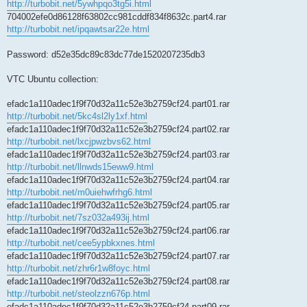
http://turbobit.net/5ywhpqo3tg5i.html
704002efe0d86128f63802cc981cddf834f8632c.part4.rar
http://turbobit.net/ipqawtsar22e.html
Password: d52e35dc89c83dc77de1520207235db3
VTC Ubuntu collection:
efadc1a110adec1f9f70d32a11c52e3b2759cf24.part01.rar
http://turbobit.net/5kc4sl2ly1xf.html
efadc1a110adec1f9f70d32a11c52e3b2759cf24.part02.rar
http://turbobit.net/lxcjpwzbvs62.html
efadc1a110adec1f9f70d32a11c52e3b2759cf24.part03.rar
http://turbobit.net/llnwds15eww9.html
efadc1a110adec1f9f70d32a11c52e3b2759cf24.part04.rar
http://turbobit.net/m0uiehwfrhg6.html
efadc1a110adec1f9f70d32a11c52e3b2759cf24.part05.rar
http://turbobit.net/7sz032a493ij.html
efadc1a110adec1f9f70d32a11c52e3b2759cf24.part06.rar
http://turbobit.net/cee5ypbkxnes.html
efadc1a110adec1f9f70d32a11c52e3b2759cf24.part07.rar
http://turbobit.net/zhr6r1w8foyc.html
efadc1a110adec1f9f70d32a11c52e3b2759cf24.part08.rar
http://turbobit.net/steolzzn676p.html
efadc1a110adec1f9f70d32a11c52e3b2759cf24.part09.rar