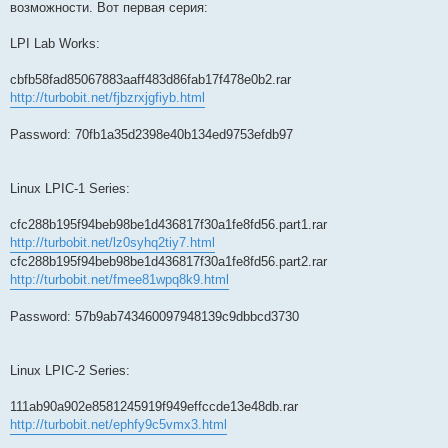
возможности. Вот первая серия:
LPI Lab Works:
cbfb58fad85067883aaff483d86fab17f478e0b2.rar
http://turbobit.net/fjbzrxjgfiyb.html
Password: 70fb1a35d2398e40b134ed9753efdb97
Linux LPIC-1 Series:
cfc288b195f94beb98be1d436817f30a1fe8fd56.part1.rar
http://turbobit.net/lz0syhq2tiy7.html
cfc288b195f94beb98be1d436817f30a1fe8fd56.part2.rar
http://turbobit.net/fmee81wpq8k9.html
Password: 57b9ab743460097948139c9dbbcd3730
Linux LPIC-2 Series:
111ab90a902e8581245919f949effccde13e48db.rar
http://turbobit.net/ephfy9c5vmx3.html