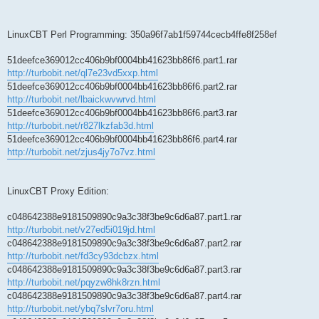
LinuxCBT Perl Programming: 350a96f7ab1f59744cecb4ffe8f258ef
51deefce369012cc406b9bf0004bb41623bb86f6.part1.rar
http://turbobit.net/ql7e23vd5xxp.html
51deefce369012cc406b9bf0004bb41623bb86f6.part2.rar
http://turbobit.net/lbaickwvwrvd.html
51deefce369012cc406b9bf0004bb41623bb86f6.part3.rar
http://turbobit.net/r827lkzfab3d.html
51deefce369012cc406b9bf0004bb41623bb86f6.part4.rar
http://turbobit.net/zjus4jy7o7vz.html
LinuxCBT Proxy Edition:
c048642388e9181509890c9a3c38f3be9c6d6a87.part1.rar
http://turbobit.net/v27ed5i019jd.html
c048642388e9181509890c9a3c38f3be9c6d6a87.part2.rar
http://turbobit.net/fd3cy93dcbzx.html
c048642388e9181509890c9a3c38f3be9c6d6a87.part3.rar
http://turbobit.net/pqyzw8hk8rzn.html
c048642388e9181509890c9a3c38f3be9c6d6a87.part4.rar
http://turbobit.net/ybq7slvr7oru.html