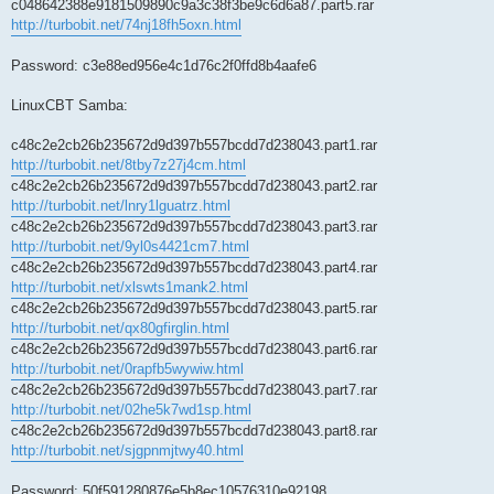
c048642388e9181509890c9a3c38f3be9c6d6a87.part5.rar
http://turbobit.net/74nj18fh5oxn.html
Password: c3e88ed956e4c1d76c2f0ffd8b4aafe6
LinuxCBT Samba:
c48c2e2cb26b235672d9d397b557bcdd7d238043.part1.rar
http://turbobit.net/8tby7z27j4cm.html
c48c2e2cb26b235672d9d397b557bcdd7d238043.part2.rar
http://turbobit.net/lnry1lguatrz.html
c48c2e2cb26b235672d9d397b557bcdd7d238043.part3.rar
http://turbobit.net/9yl0s4421cm7.html
c48c2e2cb26b235672d9d397b557bcdd7d238043.part4.rar
http://turbobit.net/xlswts1mank2.html
c48c2e2cb26b235672d9d397b557bcdd7d238043.part5.rar
http://turbobit.net/qx80gfirglin.html
c48c2e2cb26b235672d9d397b557bcdd7d238043.part6.rar
http://turbobit.net/0rapfb5wywiw.html
c48c2e2cb26b235672d9d397b557bcdd7d238043.part7.rar
http://turbobit.net/02he5k7wd1sp.html
c48c2e2cb26b235672d9d397b557bcdd7d238043.part8.rar
http://turbobit.net/sjgpnmjtwy40.html
Password: 50f591280876e5b8ec10576310e92198