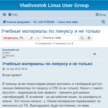
Vladivostok Linux User Group
FAQ
Вход
П
Список форумов
VL LUG FORUM
Linux tech talks
о
Учебные материалы по линуксу и не только
и
Поиск
Расширен
Ответить
с
4 сообщения • Страница
1
из
1
к
linuxloader-dv
Newbie
Учебные материалы по линуксу и не только
С
16 апр 2013 19:31
о
о
Всем привет!
б
щ
е
В помощь всем линуксоидам решил выложить в свободный доступ
н
личную библиотеку по линуксу и СПО (и не только). Начал с самого
и
е
вкусного - видеокурсов (как правило - тренинги для разных
сертификаций). В основном - на английском языке, но разобраться
можно. Это только начало :-). Обьём материалов переваливает за
несколько сот ГБ. Выкладывать буде постепенно, по мере