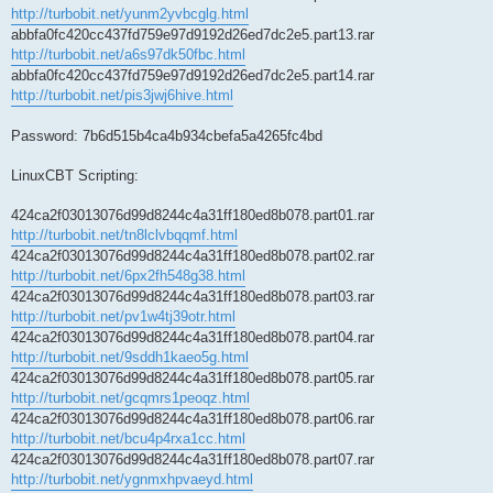
http://turbobit.net/yunm2yvbcglg.html
abbfa0fc420cc437fd759e97d9192d26ed7dc2e5.part13.rar
http://turbobit.net/a6s97dk50fbc.html
abbfa0fc420cc437fd759e97d9192d26ed7dc2e5.part14.rar
http://turbobit.net/pis3jwj6hive.html
Password: 7b6d515b4ca4b934cbefa5a4265fc4bd
LinuxCBT Scripting:
424ca2f03013076d99d8244c4a31ff180ed8b078.part01.rar
http://turbobit.net/tn8lclvbqqmf.html
424ca2f03013076d99d8244c4a31ff180ed8b078.part02.rar
http://turbobit.net/6px2fh548g38.html
424ca2f03013076d99d8244c4a31ff180ed8b078.part03.rar
http://turbobit.net/pv1w4tj39otr.html
424ca2f03013076d99d8244c4a31ff180ed8b078.part04.rar
http://turbobit.net/9sddh1kaeo5g.html
424ca2f03013076d99d8244c4a31ff180ed8b078.part05.rar
http://turbobit.net/gcqmrs1peoqz.html
424ca2f03013076d99d8244c4a31ff180ed8b078.part06.rar
http://turbobit.net/bcu4p4rxa1cc.html
424ca2f03013076d99d8244c4a31ff180ed8b078.part07.rar
http://turbobit.net/ygnmxhpvaeyd.html