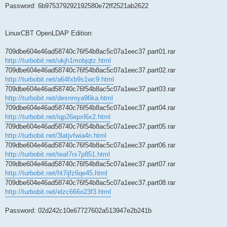
Password: 6b975379292192580e72ff2521ab2622
LinuxCBT OpenLDAP Edition:
709dbe604e46ad58740c76f54b8ac5c07a1eec37.part01.rar
http://turbobit.net/ukjh1mobjqtz.html
709dbe604e46ad58740c76f54b8ac5c07a1eec37.part02.rar
http://turbobit.net/a64fxb9s1wc9.html
709dbe604e46ad58740c76f54b8ac5c07a1eec37.part03.rar
http://turbobit.net/desnmya9fika.html
709dbe604e46ad58740c76f54b8ac5c07a1eec37.part04.rar
http://turbobit.net/iqp26epxl6x2.html
709dbe604e46ad58740c76f54b8ac5c07a1eec37.part05.rar
http://turbobit.net/3latjvfwia4n.html
709dbe604e46ad58740c76f54b8ac5c07a1eec37.part06.rar
http://turbobit.net/teaf7rx7p851.html
709dbe604e46ad58740c76f54b8ac5c07a1eec37.part07.rar
http://turbobit.net/ht7ijfz6qe45.html
709dbe604e46ad58740c76f54b8ac5c07a1eec37.part08.rar
http://turbobit.net/elzc666o23f3.html
Password: 02d242c10e67727602a513947e2b241b