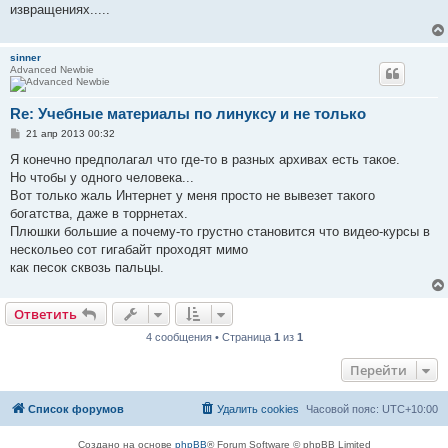
б
извращениях.....
щ
е
н
и
sinner
е
Advanced Newbie
Re: Учебные материалы по линуксу и не только
С
21 апр 2013 00:32
о
о
Я конечно предполагал что где-то в разных архивах есть такое.
б
Но чтобы у одного человека...
щ
е
Вот только жаль Интернет у меня просто не вывезет такого
н
богатства, даже в торрнетах.
и
е
Плюшки большие а почему-то грустно становится что видео-курсы в
нескольео сот гигабайт проходят мимо
как песок сквозь пальцы.
Ответить
4 сообщения • Страница
1
из
1
Перейти
Список форумов
Удалить cookies
Часовой пояс:
UTC+10:00
Создано на основе
phpBB
® Forum Software © phpBB Limited